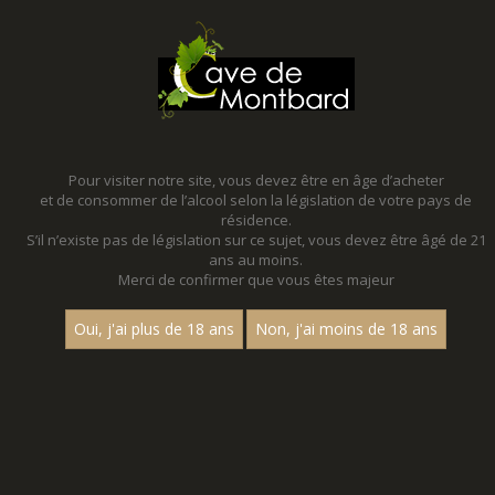
MENU
MON PANIER
Pour visiter notre site, vous devez être en âge d’acheter
et de consommer de l’alcool selon la législation de votre pays de
Accueil
- Cave de nolay
résidence.
S’il n’existe pas de législation sur ce sujet, vous devez être âgé de 21
NOS PROMOTIONS - CAVE DE NOLAY
ans au moins.
Merci de confirmer que vous êtes majeur
VENEZ DECOUVRIR NOS PROMOTIONS TOUTE L'ANNEE !
Des promotions toute l'année qui changent tous les trimestres !
Oui, j'ai plus de 18 ans
Non, j'ai moins de 18 ans
Profitez-en !
Nom
1
15