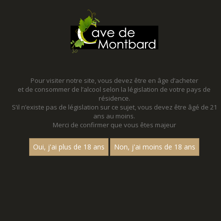
MENU
MON PANIER
Pour visiter notre site, vous devez être en âge d’acheter
et de consommer de l’alcool selon la législation de votre pays de
Accueil
- Millesime 2022
résidence.
S’il n’existe pas de législation sur ce sujet, vous devez être âgé de 21
NOS PROMOTIONS - MILLESIME 2022
ans au moins.
Merci de confirmer que vous êtes majeur
VENEZ DECOUVRIR NOS PROMOTIONS TOUTE L'ANNEE !
Des promotions toute l'année qui changent tous les trimestres !
Oui, j'ai plus de 18 ans
Non, j'ai moins de 18 ans
Profitez-en !
Nom
1
15