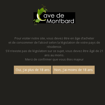
MENU
MON PANIER
Pour visiter notre site, vous devez être en âge d’acheter
et de consommer de l’alcool selon la législation de votre pays de
Accueil
- Pinot noir
résidence.
S’il n’existe pas de législation sur ce sujet, vous devez être âgé de 21
NOS PROMOTIONS - PINOT NOIR
ans au moins.
Merci de confirmer que vous êtes majeur
VENEZ DECOUVRIR NOS PROMOTIONS TOUTE L'ANNEE !
Des promotions toute l'année qui changent tous les trimestres !
Oui, j'ai plus de 18 ans
Non, j'ai moins de 18 ans
Profitez-en !
Nom
1
15