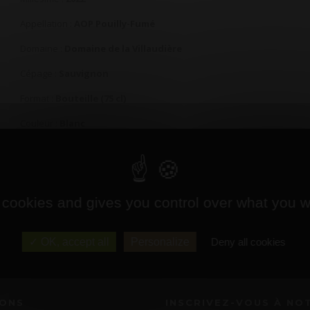
Appellation :
AOP Pouilly-Fumé
Domaine :
Domaine de la Villaudière
Cépage :
Sauvignon
Format :
Bouteille (75 cl)
Couleur :
Blanc
Ajouter
 cookies and gives you control over what you w
OK, accept all
Personalize
Deny all cookies
IONS
INSCRIVEZ-VOUS À NO