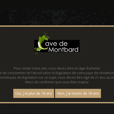
CONTACT
FACEBOOK
Pour visiter notre site, vous devez être en âge d’acheter
AOP Pouilly Fumé
et de consommer de l’alcool selon la législation de votre pays de résidence
 n’existe pas de législation sur ce sujet, vous devez être âgé de 21 ans au m
Merci de confirmer que vous êtes majeur
Prix : 17,90 €
Oui, j'ai plus de 18 ans
Non, j'ai moins de 18 ans
Etat :
Millésime :
2022