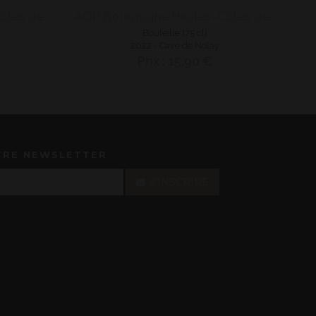
AOP Bourgogne Hautes côtes de Beaune Blanc
AOP Bourgogne Hautes-Côtes de Beaune Blanc
Bouteille (75 cl)
2022 - Cave de Nolay
Prix : 15,90 €
TRE NEWSLETTER
S'INSCRIRE