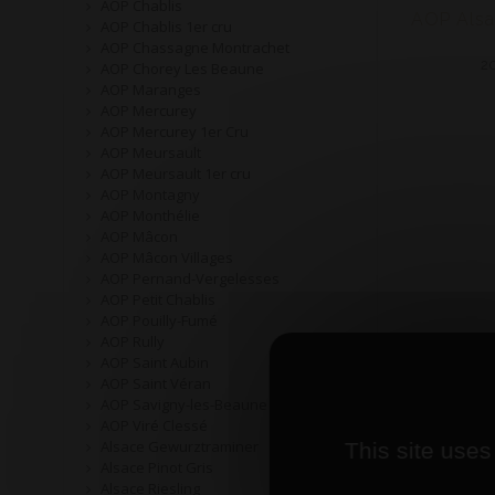
AOP Chablis
AOP Chablis 1er cru
AOP Chassagne Montrachet
20
AOP Chorey Les Beaune
AOP Maranges
AOP Mercurey
AOP Mercurey 1er Cru
AOP Meursault
AOP Meursault 1er cru
AOP Montagny
AOP Monthélie
AOP Mâcon
AOP Mâcon Villages
AOP Pernand-Vergelesses
AOP Petit Chablis
AOP Pouilly-Fumé
AOP Rully
AOP Saint Aubin
AOP Saint Véran
AOP Savigny-les-Beaune
AOP Viré Clessé
Alsace Gewurztraminer
This site uses
Alsace Pinot Gris
Alsace Riesling