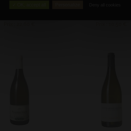
OK, accept all
Personalize
Deny all cookies
Auxey-Duresses Blanc
Bouteille (75 cl)
Bouteille (75 cl)
2022 - Robert Monnot
2023 - Cave du château des
Prix : 22,60 €
Prix : 10,50 €