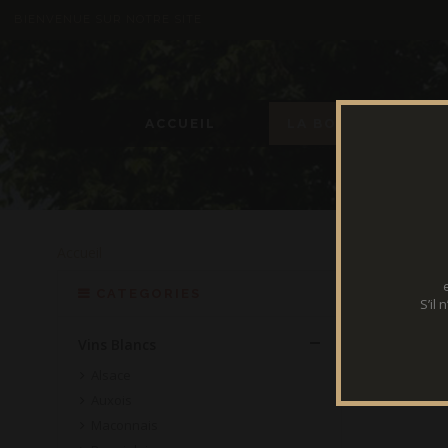
BIENVENUE SUR NOTRE SITE
ACCUEIL
LA BOUTIQUE
Accueil
CATEGORIES
S’il
Vins Blancs
Alsace
Auxois
Maconnais