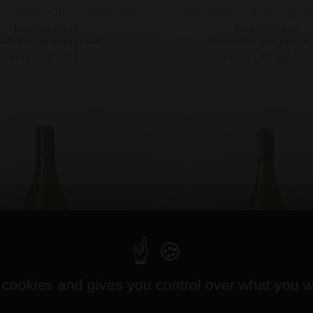
AOP Alsace Riesling "Tr
AOP Alsace Pinot Gris "Cuvée Particulière"
Bouteille (75 cl)
Bouteille (75 cl)
21 - Domaine Henri Klée
2021 - Domaine Henri K
Prix : 13,60 €
Prix : 10,95 €
 cookies and gives you control over what you w