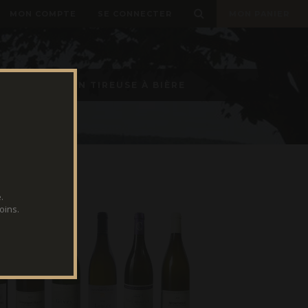
MON COMPTE
SE CONNECTER
MON PANIER
LOCATION TIREUSE À BIÈRE
.
oins.