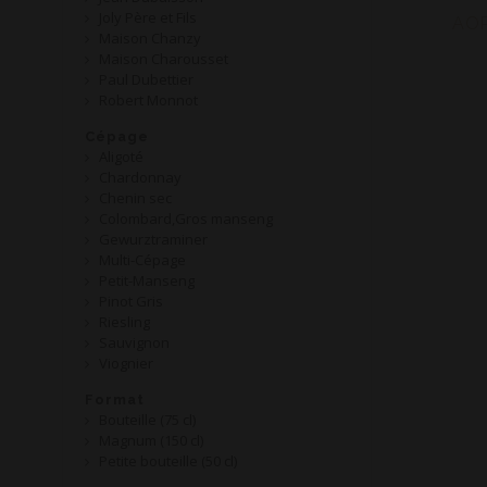
Joly Père et Fils
AOP
Maison Chanzy
Maison Charousset
Paul Dubettier
Robert Monnot
Cépage
Aligoté
Chardonnay
Chenin sec
Colombard,Gros manseng
Gewurztraminer
Multi-Cépage
Petit-Manseng
Pinot Gris
Riesling
Sauvignon
Viognier
Format
Bouteille (75 cl)
Magnum (150 cl)
Petite bouteille (50 cl)