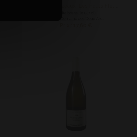
AOP Beaujolais Blanc Les 3 Madones
AOP Bonnezeaux "Les Hauts Fleuris"
Petite bouteille (50 cl)
 loges
2018 - Domaine des Deux Arcs
Prix : 17,60 €