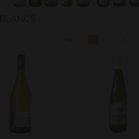
 BLANCS
Page :
«
1
2
3
4
5