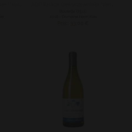
AOP Alsace Gewurztraminer "Tradition"
AOP Alsace Gewurztraminer "Vendanges Tardives"
Bouteille (75 cl)
lée
2018 - Domaine Henri Klée
Prix : 33,00 €