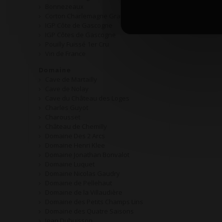
Bonnezeaux
AOP 
Corton Charlemagne Grand Cru
IGP Côte de Gascogne
IGP Côtes de Gascogne
Pouilly Fuissé 1er Cru
Vin de France
Domaine
Cave de Martailly
Cave de Nolay
Cave du Château des Loges
Charles Guyot
Charousset
Château de Chemilly
Domaine Des 2 Arcs
Domaine Henri Klee
Domaine Jonathan Bonvalot
Domaine Luquet
Domaine Nicolas Gaudry
Domaine de Pellehaut
Domaine de la Villaudière
Domaine des Petits Champs Lins
Domaine des Quatre Saisons
Jean Dubuisson