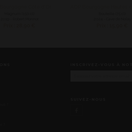
Bourgogne Côte d'Or
Magnum (150 cl)
Bouteille (75 cl)
2019 - Robert Monnot
2024 - Cave de Nolay
Prix : 28,90 €
Prix : 15,90 €
IONS
INSCRIVEZ-VOUS À NO
SUIVEZ-NOUS
us ?
r ?