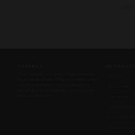
AOP 
CONSEILS
INFORMAT
Pour naviguer sur ce site, l'age minimum
Actualités
légal est de 18 ans. Offre sous réserve des
stocks disponibles. L'abus d'alcool est
Nos Horaires
dangereux pour la santé. A consommer
avec modération.
Plan du site
Qui sommes-no
Nous contacter
Où nous trouve