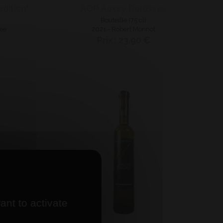
adition"
AOP Auxey Duresses
Bouteille (75 cl)
lee
2021 - Robert Monnot
Prix : 23,90 €
ant to activate