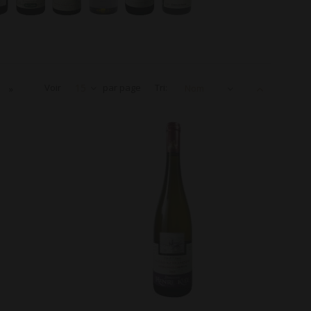
Voir
15
par page
Tri:
Nom
»