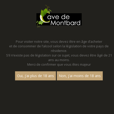
MENU
MON PANIER
Pour visiter notre site, vous devez être en âge d’acheter
et de consommer de l’alcool selon la législation de votre pays de
Accueil
résidence.
S’il n’existe pas de législation sur ce sujet, vous devez être âgé de 21
CHAMPAGNE
ans au moins.
Merci de confirmer que vous êtes majeur
Nom
Oui, j'ai plus de 18 ans
Non, j'ai moins de 18 ans
1
15