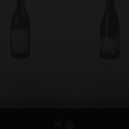
VDF Pinot Noir Colle
VDF Pinot Noir "Vieilli en Fûts de Chêne"
Bouteille (75 cl)
Bouteille (75 cl)
2021 - Claire Longeay
2023 - Paul Dubettier
Prix : 10,70 €
Prix : 6,45 €