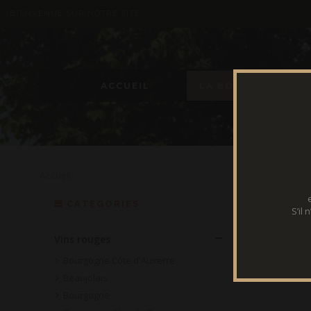
BIENVENUE SUR NOTRE SITE
ACCUEIL
LA BOUTIQUE
Accueil
VINS
CATEGORIES
S’il
Vins rouges
Bourgogne Côte d'Auxerre
Beaujolais
Bourgogne