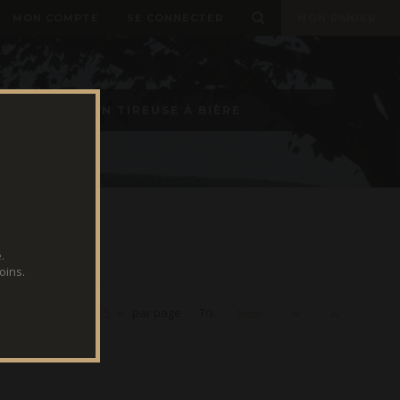
MON COMPTE
SE CONNECTER
MON PANIER
LOCATION TIREUSE À BIÈRE
.
oins.
Voir
15
par page
Tri:
Nom