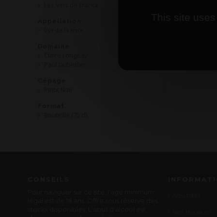
Les Vins de France
This site uses
Appellation
Vin de France
Domaine
Claire Longeay
Paul Dubettier
Cépage
Pinot Noir
Format
Bouteille (75 cl)
CONSEILS
INFORMAT
Pour naviguer sur ce site, l'age minimum
Actualités
légal est de 18 ans. Offre sous réserve des
stocks disponibles. L'abus d'alcool est
Nos Horaires