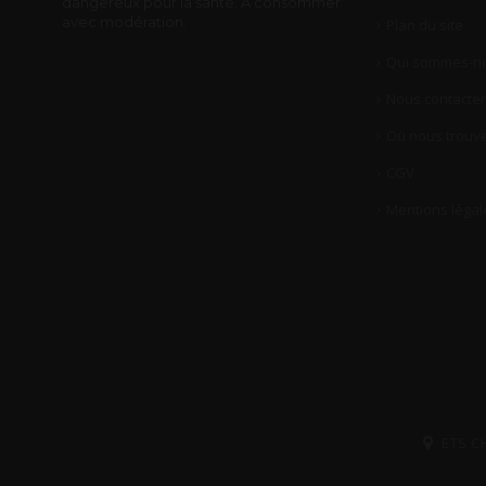
dangereux pour la santé. A consommer
avec modération.
Plan du site
Qui sommes-no
Nous contacter
Où nous trouve
CGV
Mentions légal
ETS C