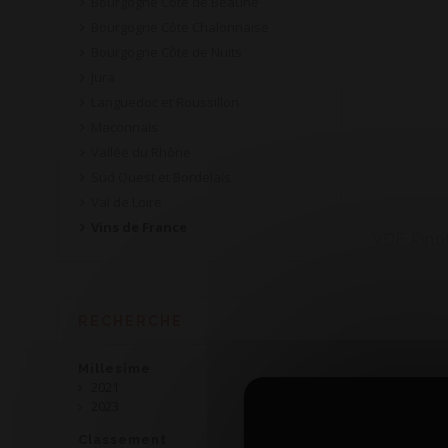
Bourgogne Côte de Beaune
Bourgogne Côte Chalonnaise
Bourgogne Côte de Nuits
Jura
Languedoc et Roussillon
Maconnais
Vallée du Rhône
Sud Ouest et Bordelais
Val de Loire
Vins de France
RECHERCHE
Millesime
2021
2023
Classement