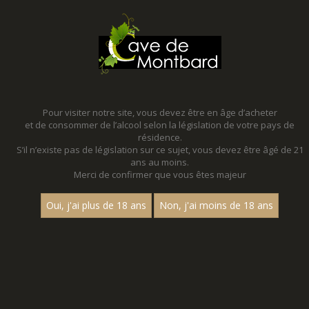
MENU
MON PANIER
Pour visiter notre site, vous devez être en âge d’acheter
et de consommer de l’alcool selon la législation de votre pays de
Accueil
- Vin de france - Chardonnay
résidence.
S’il n’existe pas de législation sur ce sujet, vous devez être âgé de 21
NOS PROMOTIONS - VIN DE
ans au moins.
FRANCE - CHARDONNAY
Merci de confirmer que vous êtes majeur
VENEZ DECOUVRIR NOS PROMOTIONS TOUTE L'ANNEE !
Oui, j'ai plus de 18 ans
Non, j'ai moins de 18 ans
Des promotions toute l'année qui changent tous les trimestres !
Profitez-en !
Aucun résultat trouvé.
CATEGORIES