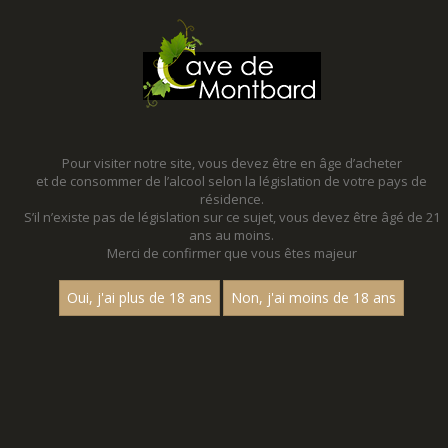
MENU
MON PANIER
Pour visiter notre site, vous devez être en âge d’acheter
et de consommer de l’alcool selon la législation de votre pays de
Accueil
- Les villages - Charles guyot - Aligote
résidence.
S’il n’existe pas de législation sur ce sujet, vous devez être âgé de 21
MAGNUMS - LES VILLAGES - CHARLES
ans au moins.
GUYOT - ALIGOTE
Merci de confirmer que vous êtes majeur
Toutes nos références de magnums.
Oui, j'ai plus de 18 ans
Non, j'ai moins de 18 ans
Nom
1
15