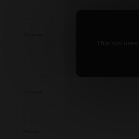
AOP Pernand-Vergelesses
AOP Saint Véran
AOP Volnay
Mâcon-Serrières
Pouilly Fuissé 1er Cru
Domaine
Cave de Martailly
This site uses
Cave de Nolay
Charles Guyot
Claire Longeay
Jean Dubuisson
Joly Père et Fils
Paul Dubettier
Robert Monnot
Cépage
Aligoté
Chardonnay
Gamay
Pinot Noir
Pinot Noir, Gamay
Format
Bouteille (75 cl)