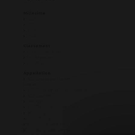
Millesime
2021
2022
2023
2024
Classement
Les Premiers Crus
Les Régionales
Les Villages
Appellation
AOP Bourgogne Hautes Côtes de
Beaune
AOP Bourgogne Passetoutgrains
AOP Bouzeron
AOP Chablis
AOP Crémant de Bourgogne
AOP Givry
AOP Maranges
AOP Meursault 1er cru
AOP Nuits Saint Georges