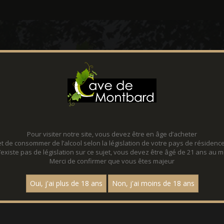
CONTACT
FACEBOOK
Pour visiter notre site, vous devez être en âge d’acheter
PROMOTIONS - AOP BOURGOGN
et de consommer de l’alcool selon la législation de votre pays de résidence
 n’existe pas de législation sur ce sujet, vous devez être âgé de 21 ans au m
Merci de confirmer que vous êtes majeur
OUVRIR NOS PROMOTIONS TOUTE L'ANNEE !
ns toute l'année qui changent tous les trimestres ! Profitez-en !
Oui, j'ai plus de 18 ans
Non, j'ai moins de 18 ans
at trouvé.