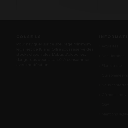
CONSEILS
INFORMAT
Pour naviguer sur ce site, l'age minimum
Actualités
légal est de 18 ans. Offre sous réserve des
stocks disponibles. L'abus d'alcool est
Nos Horaires
dangereux pour la santé. A consommer
avec modération.
Plan du site
Qui sommes-no
Nous contacter
Où nous trouve
CGV
Mentions légal