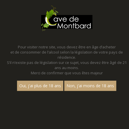
MENU
MON PANIER
Pour visiter notre site, vous devez être en âge d’acheter
et de consommer de l’alcool selon la législation de votre pays de
Accueil
- Les villages
résidence.
S’il n’existe pas de législation sur ce sujet, vous devez être âgé de 21
ans au moins.
Merci de confirmer que vous êtes majeur
Oui, j'ai plus de 18 ans
Non, j'ai moins de 18 ans
VINS ROSÉS - LES VILLAGES
Prix
1