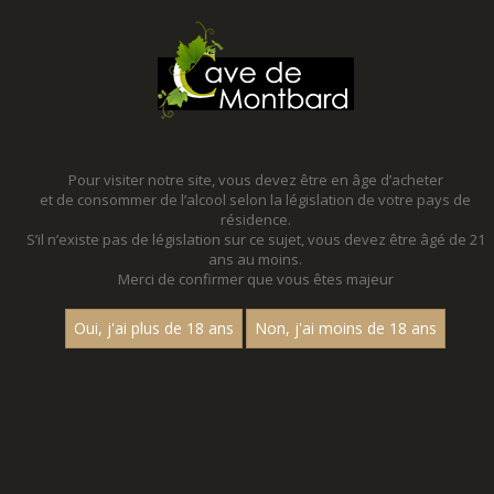
MENU
MON PANIER
Pour visiter notre site, vous devez être en âge d’acheter
et de consommer de l’alcool selon la législation de votre pays de
Accueil
- Millesime 2022
résidence.
S’il n’existe pas de législation sur ce sujet, vous devez être âgé de 21
ans au moins.
Merci de confirmer que vous êtes majeur
Oui, j'ai plus de 18 ans
Non, j'ai moins de 18 ans
VINS ROUGES - MILLESIME 2022
Nom
«
1
2
3
»