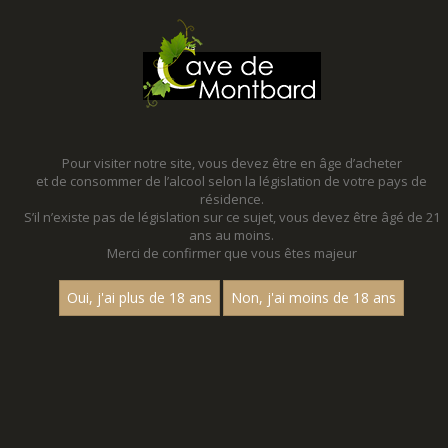
MENU
MON PANIER
Pour visiter notre site, vous devez être en âge d’acheter
et de consommer de l’alcool selon la législation de votre pays de
Accueil
- Millesime 2022 - Cave de martailly
résidence.
S’il n’existe pas de législation sur ce sujet, vous devez être âgé de 21
NOS PROMOTIONS - MILLESIME
ans au moins.
2022 - CAVE DE MARTAILLY
Merci de confirmer que vous êtes majeur
VENEZ DECOUVRIR NOS PROMOTIONS TOUTE L'ANNEE !
Oui, j'ai plus de 18 ans
Non, j'ai moins de 18 ans
Des promotions toute l'année qui changent tous les trimestres !
Profitez-en !
Aucun résultat trouvé.
CATEGORIES